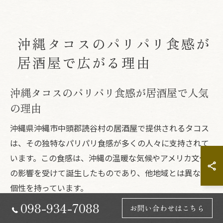
沖縄タコスのパリパリ食感が
居酒屋で広がる理由
沖縄タコスのパリパリ食感が居酒屋で人気
の理由
沖縄県沖縄市中頭郡読谷村の居酒屋で提供されるタコス
は、その独特なパリパリ食感が多くの人々に支持されて
います。この食感は、沖縄の温暖な気候やアメリカ文化
の影響を受けて誕生したものであり、他地域とは異なる
個性を持っています。
098-934-7088
なぜパリパリ食感が人気なのかというと、タコスの皮が
お問い合わせはこちら
香ばしく焼き上げられているため、具材のジューシーさ