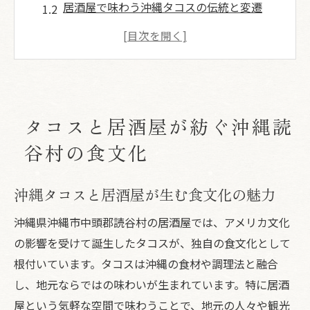
居酒屋で味わう沖縄タコスの伝統と変遷
沖縄タコス人気店と居酒屋の関係性を探る
読谷村の居酒屋で体験する沖縄タコスの奥
深さ
沖縄タコスランキングから見る居酒屋文化
タコスと居酒屋が紡ぐ沖縄読
沖縄タコスが楽しめる読谷村の居酒屋体験
読谷村の居酒屋で楽しむ沖縄タコスの醍醐
谷村の食文化
味
沖縄タコス人気店と居酒屋体験の選び方
沖縄タコスと居酒屋が生む食文化の魅力
居酒屋で沖縄タコスと多彩なメニューを堪
沖縄県沖縄市中頭郡読谷村の居酒屋では、アメリカ文化
能
の影響を受けて誕生したタコスが、独自の食文化として
沖縄タコスランキング上位の味を居酒屋で
根付いています。タコスは沖縄の食材や調理法と融合
体験
し、地元ならではの味わいが生まれています。特に居酒
沖縄タコスパリパリ食感の居酒屋ならでは
屋という気軽な空間で味わうことで、地元の人々や観光