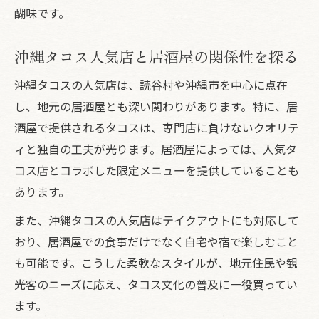
醐味です。
居酒屋で味わう沖縄タコスの食感と手作り
へのこだわり
沖縄タコス人気店と居酒屋の関係性を探る
沖縄タコスランキング上位店に学ぶパリパ
リの秘密
沖縄タコスの人気店は、読谷村や沖縄市を中心に点在
し、地元の居酒屋とも深い関わりがあります。特に、居
沖縄タコスの食感を楽しむ居酒屋選びのポ
酒屋で提供されるタコスは、専門店に負けないクオリテ
イント
ィと独自の工夫が光ります。居酒屋によっては、人気タ
沖縄タコスパリパリ食感が生まれる居酒屋
コス店とコラボした限定メニューを提供していることも
の工夫
あります。
読谷村で本場のタコスを居酒屋で満喫するコツ
また、沖縄タコスの人気店はテイクアウトにも対応して
本場沖縄タコスを居酒屋で満喫するための
おり、居酒屋での食事だけでなく自宅や宿で楽しむこと
コツ
も可能です。こうした柔軟なスタイルが、地元住民や観
沖縄タコス人気店と居酒屋の賢い楽しみ方
光客のニーズに応え、タコス文化の普及に一役買ってい
居酒屋選びで沖縄タコス体験を最大化する
ます。
方法