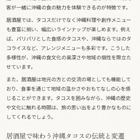
の理由
客が一緒に沖縄の食の魅力を体験できるのが特徴です。
読谷村でテイクアウトも楽しめる居酒屋の特色
居酒屋では、タコスだけでなく沖縄料理や創作メニュー
沖縄タコスのテイクアウト対応居酒屋の見
も豊富に揃い、幅広いラインナップが楽しめます。例え
極め方
ば、パリパリとした食感のタコスや、沖縄ならではのタ
居酒屋で味わう沖縄タコスとテイクアウト
コライスなど、アレンジメニューも多彩です。こうした
の利点
多様性が、沖縄の食文化の奥深さや地域の個性を際立た
せています。
沖縄タコス人気店のテイクアウト事情と居
酒屋選び
また、居酒屋は地元の方との交流の場としても機能して
テイクアウトで楽しむ沖縄タコスと居酒屋
おり、食事を通じて地域の温かさやおもてなしの心を感
の工夫
じることができます。タコスを囲みながら、沖縄の歴史
沖縄タコスチェーン店と居酒屋の違いを比
や文化に触れる時間は、旅の思い出をより豊かなものに
較
してくれるでしょう。
アメリカンな雰囲気漂う居酒屋で味わう沖縄タ
居酒屋で味わう沖縄タコスの伝統と変遷
コス