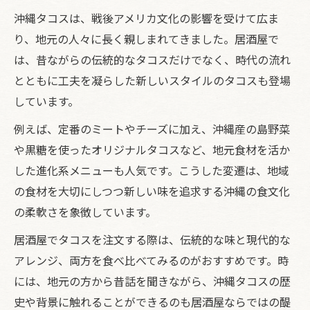
アメリカンな空間で味わう沖縄タコスと居
沖縄タコスは、戦後アメリカ文化の影響を受けて広ま
酒屋体験
り、地元の人々に長く親しまれてきました。居酒屋で
は、昔ながらの伝統的なタコスだけでなく、時代の流れ
沖縄タコスの本場感が楽しめる居酒屋の雰
とともに工夫を凝らした新しいスタイルのタコスも登場
囲気
しています。
居酒屋で広がるアメリカン沖縄タコスの魅
力
例えば、定番のミートやチーズに加え、沖縄産の島野菜
沖縄タコスと居酒屋の融合が生む新しい食
や黒糖を使ったオリジナルタコスなど、地元食材を活か
体験
した進化系メニューも人気です。こうした変遷は、地域
の食材を大切にしつつ新しい味を追求する沖縄の食文化
アメリカン風居酒屋で沖縄タコスを満喫す
の柔軟さを象徴しています。
る方法
沖縄タコスのパリパリ食感が居酒屋で広がる理
居酒屋でタコスを注文する際は、伝統的な味と現代的な
由
アレンジ、両方を食べ比べてみるのがおすすめです。時
には、地元の方から昔話を聞きながら、沖縄タコスの歴
沖縄タコスのパリパリ食感が居酒屋で人気
史や背景に触れることができるのも居酒屋ならではの醍
の理由