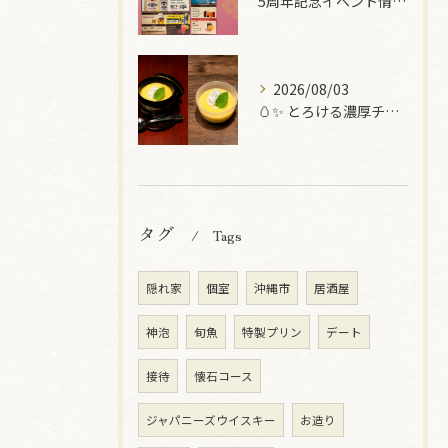
5周年記念イベント情報 第一弾
2026/08/03
🥚✨ とろける濃厚チーズプリン ✨🥚
タグ
Tags
隠れ家
個室
沖縄市
居酒屋
神泡
旬魚
特製プリン
デート
接待
懐石コース
ジャパニーズウイスキー
お造り