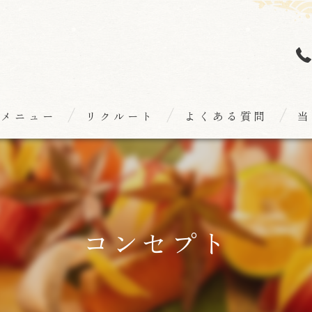
メニュー
リクルート
よくある質問
当
個
海
和
コンセプト
日
隠