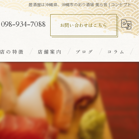
居酒屋は沖縄県、沖縄市の彩り酒場 美ら音 | コンセプト
098-934-7088
お問い合わせはこちら
店の特徴
店舗案内
ブログ
コラム
室
鮮
食
本酒
れ家