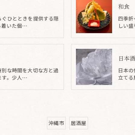
和食
らぐひとときを提供する隠
四季折
ち着いた個…
しい盛
日本
特別な時間を大切な方と過
日本の
ます。少人…
立てる
沖縄市
居酒屋