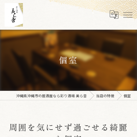
個室
沖縄県沖縄市の居酒屋なら彩り酒場 美ら音
当店の特徴
個室
周囲を気にせず過ごせる綺麗