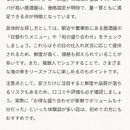
満足度重視で味わう居酒屋の海鮮体験
パが高い居酒屋は、価格設定が明快で、量・質ともに満
居酒屋の海の幸は満足度を左右する要素
足できる点が特徴となっています。
美味しい海の幸で満たされる居酒屋時間
具体的な探し方としては、駅近や繁華街にある居酒屋の
居酒屋で体験する海の幸の感動ポイント
「日替わりメニュー」や「旬の盛り合わせ」をチェック
リピートしたくなる海の幸居酒屋の魅力
しましょう。これらはその日の仕入れ状況に応じて提供
居酒屋の海の幸で心もお腹も満たす方法
されるため、鮮度が高く、価格も抑えられていることが
多いです。また、複数人でシェアすることで、さまざま
な海の幸をリーズナブルに楽しめるのもポイントです。
注意点として、安さだけに注目すると鮮度や品質が落ち
るリスクもあるため、口コミや評価も必ず確認しましょ
う。実際に「お得な盛り合わせが新鮮でボリュームも十
分だった」といった体験談が多い店は、初めての方にも
おすすめです。