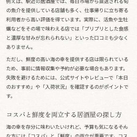
例えば、駅近の居酒屋では、毎日市場から直送される旬
コスパを感じる海の幸メニューの選び方
の魚介を提供している店舗も多く、仕事帰りに立ち寄る
居酒屋ならではの海鮮メニュー充実度を比較
利用者から高い評価を得ています。実際に、活魚や生牡
居酒屋で楽しむ多彩な海の幸メニュー紹介
蠣などをその場で味わえる店では「プリプリとした食感
海鮮メニューが充実した居酒屋の見極め方
と濃厚な甘みが忘れられない」といった口コミも少なく
居酒屋の海の幸はメニュー内容で差が出る
ありません。
定番から創作まで居酒屋海鮮メニュー比較
ただし、鮮度の高い海の幸を提供する店は限られている
居酒屋で味わえる海の幸メニューの特徴
ため、事前に情報収集や予約が必要な場合もあります。
迷わない海の幸居酒屋へのアプローチ法
失敗を避けるためには、公式サイトやレビューで「本日
のおすすめ」や「入荷状況」を確認するのがポイントで
居酒屋探しは海の幸とアクセスの両立で
す。
口コミで選ぶ失敗しない海の幸居酒屋
予約のしやすさも重視した居酒屋選び術
コスパと鮮度を両立する居酒屋の探し方
居酒屋の海の幸は写真やレビューも参考に
海の幸を存分に味わいたいけれど、予算も気になる――そん
迷わず選ぶための居酒屋チェックポイント
な方には「コスパ」と「鮮度」の両立が重要です。コス