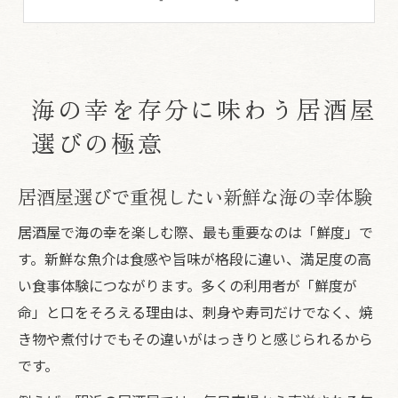
駅近居酒屋で楽しむ旬の海の幸の魅力
失敗しない居酒屋選びと海の幸の関係性
新鮮な刺身が自慢の居酒屋で体感する味覚
海の幸を存分に味わう居酒屋
居酒屋ならではの刺身の鮮度と選び方
選びの極意
刺身盛りが人気の居酒屋で味わう贅沢
居酒屋の刺身は海の幸の新鮮さが決め手
居酒屋選びで重視したい新鮮な海の幸体験
季節の海の幸を刺身で楽しむ居酒屋体験
鮮度が自慢の居酒屋で味わう刺身の魅力
居酒屋で海の幸を楽しむ際、最も重要なのは「鮮度」で
鮮度とコスパで選ぶ海の幸の楽しみ方
す。新鮮な魚介は食感や旨味が格段に違い、満足度の高
い食事体験につながります。多くの利用者が「鮮度が
居酒屋の海の幸は鮮度と価格のバランスで
命」と口をそろえる理由は、刺身や寿司だけでなく、焼
コスパ重視派におすすめの居酒屋活用術
き物や煮付けでもその違いがはっきりと感じられるから
居酒屋で見極める海の幸の美味しさと費用
です。
鮮度抜群な居酒屋の海の幸を賢く楽しむ