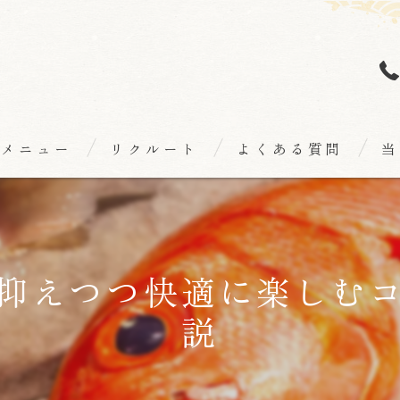
メニュー
リクルート
よくある質問
当
個
海
抑えつつ快適に楽しむ
和
説
日
隠