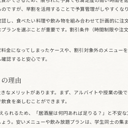
飲食ができるため、限られた予算でも満足度の高い時間を
居酒屋の早割利用時の基本マナー解説
ものですが、早割を活用することで予算管理がしやすくな
早割利用で気を付けたい暗黙ルール
確認し、食べたい料理や飲み物を組み合わせて計画的に注
居酒屋での早割と周囲への配慮ポイント
なプランを選ぶことが重要です。割引条件（時間制限や注
静かな時間帯の居酒屋マナー徹底ガイド
早割時に避けたい居酒屋での迷惑行為
常料金になってしまったケースや、割引対象外のメニューを
静かな時間を過ごす居酒屋早割の効果
へ確認すると安心です。
居酒屋早割で静かな空間を満喫する方法
早割利用で落ち着いた居酒屋体験を実現
めの理由
居酒屋の早割は混雑回避にも有効
大きなメリットがあります。まず、アルバイトや授業の後
静かに飲みたい人にこそ居酒屋早割がおすすめ
で飲食を楽しむことができます。
居酒屋早割が叶えるリラックス時間の秘密
暗黙ルールと早割活用で差がつく飲み方
抑えられるため、「居酒屋は何円あれば足りる？」と不安な
しょう。安いメニューや飲み放題プランは、学生同士の集
居酒屋の暗黙ルールと早割の上手な両立法