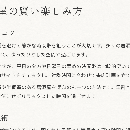
混雑知らずの居酒屋早割使いこなし術
屋の賢い楽しみ方
居酒屋の早割利用で混雑を避けるポイント
早割で快適に過ごす居酒屋の予約術
居酒屋早割を平日利用でお得に楽しむ方法
うコツ
静かな居酒屋で早割を使うタイミング
雑を避けて静かな時間帯を狙うことが大切です。多くの居
学生向け居酒屋で早割を活かすコツ
とで、ゆったりとした空間で過ごせます。
居酒屋の早割が叶える予算内の快適時間
ですが、平日の夕方や日曜日の早めの時間帯は比較的空い
居酒屋の早割で3,000円以内を実現する方法
約サイトをチェックし、対象時間に合わせて来店計画を立
早割活用で長居せず快適な居酒屋時間に
室や半個室のある居酒屋を選ぶのも一つの方法です。早割
居酒屋早割の活用術と節約ポイント
を気にせずリラックスした時間を過ごせます。
予算内で楽しむ居酒屋の早割戦略
居酒屋の早割で飲み過ぎ防止のコツ
屋術
マナーも重視した早割居酒屋利用の極意