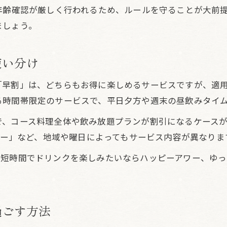
早割活用時に守るべき居酒屋のマナー
年齢確認が厳しく行われるため、ルールを守ることが大前
ましょう。
居酒屋で早割を使う際の注意点まとめ
学生が気を付けたい居酒屋早割のポイント
使い分け
居酒屋の早割時に配慮したい注文マナー
「早割」は、どちらもお得に楽しめるサービスですが、適
る時間帯限定のサービスで、平日夕方や週末の昼飲みタイ
、コース料理全体や飲み放題プランが割引になるケースが
アワー」など、地域や曜日によってもサービス内容が異なりま
。短時間でドリンクを楽しみたいならハッピーアワー、ゆ
過ごす方法