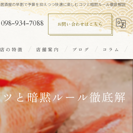
居酒屋の早割で予算を抑えつつ快適に楽しむコツと暗黙ルール徹底解説
098-934-7088
お問い合わせはこちら
店の特徴
店舗案内
ブログ
コラム
室
鮮
コツと暗黙ルール徹底解
食
本酒
れ家