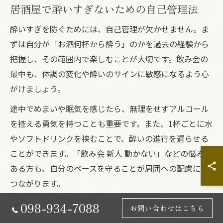
居酒屋で酔いすぎないための自己管理法
酔いすぎを防ぐためには、自己管理が欠かせません。ま
ずは自分が「お酒何杯から酔う」のかを過去の経験から
把握し、その範囲内で楽しむことが大切です。飲み会の
最中も、体調の変化や酔いのサインに敏感になるよう心
がけましょう。
途中でめまいや眠気を感じたら、無理をせずアルコール
を控える勇気を持つことも重要です。また、1杯ごとに水
やソフトドリンクを挟むことで、酔いの進行を遅らせる
ことができます。「飲み会 新人 動かない」などの悩みが
ある方も、自分のペースを守ることが周囲への配慮にも
つながります。
失敗例として、ペースを乱して一気飲みをした結果、翌
098-934-7088
お問い合わせはこちら
日に強い二日酔いや体調不良に悩む方も少なくありませ