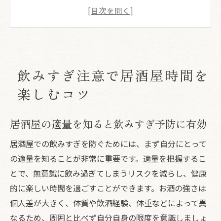
居酒屋で何杯なら強い？自分の適量を見極
める
居酒屋の盛り上がりと飲みすぎ注意のバラ
ンス
居酒屋飲みすぎ後のリセット法を紹介
飲みすぎ注意で居酒屋時間を
自分に合う適量を知り居酒屋で安心
楽しむコツ
居酒屋でお酒何杯が自分に合うか見直す
居酒屋の飲み会で平均飲酒量を意識しよう
居酒屋の適量を知ると飲みすぎ予防に有効
居酒屋で無理なく適量を守るコツとは
居酒屋での飲みすぎを防ぐためには、まず自分にとって
居酒屋の飲み過ぎを防ぐ自己管理ポイント
の適量を知ることが非常に重要です。適量を把握するこ
居酒屋での適量把握が健康維持の第一歩
とで、無意識に飲み過ぎてしまうリスクを減らし、健康
楽しい居酒屋も飲み過ぎ対策を忘れずに
的に楽しい時間を過ごすことができます。お酒の強さは
個人差が大きく、体質や飲酒経験、体重などによって異
居酒屋での飲み過ぎサインに早めの対応を
なるため、周囲と比べず自分自身の限度を意識しましょ
居酒屋飲み会で飲み過ぎ防ぐ簡単テクニッ