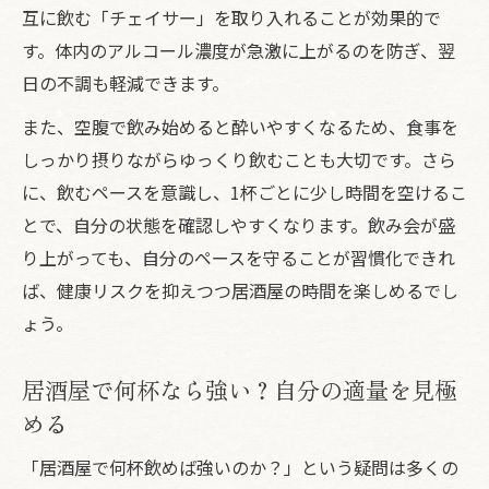
互に飲む「チェイサー」を取り入れることが効果的で
居酒屋で飲みすぎないための予防習慣
す。体内のアルコール濃度が急激に上がるのを防ぎ、翌
居酒屋で適量を守る飲み方のコツとは
日の不調も軽減できます。
居酒屋で酔いすぎないための自己管理法
また、空腹で飲み始めると酔いやすくなるため、食事を
居酒屋での飲みすぎ予防には水分補給を意
しっかり摂りながらゆっくり飲むことも大切です。さら
識
に、飲むペースを意識し、1杯ごとに少し時間を空けるこ
居酒屋で飲み過ぎ防ぐ気持ちの切り替え術
とで、自分の状態を確認しやすくなります。飲み会が盛
食べ過ぎや飲み過ぎリセット術を伝授
り上がっても、自分のペースを守ることが習慣化できれ
居酒屋で飲みすぎた翌日のリセット術
ば、健康リスクを抑えつつ居酒屋の時間を楽しめるでし
居酒屋で食べ過ぎ飲み過ぎを防ぐポイント
ょう。
居酒屋で飲み会後のリカバリー方法を解説
居酒屋で気持ち悪いときの対処法とは
居酒屋で何杯なら強い？自分の適量を見極
める
居酒屋で適切な飲み方がリセットの鍵
「居酒屋で何杯飲めば強いのか？」という疑問は多くの