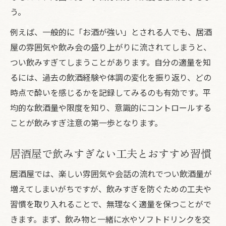
う。
ク
例えば、一般的に「お酒が強い」とされる人でも、居酒
飲み会で何杯飲むか居酒屋で自己判断を徹
屋の雰囲気や飲み会の盛り上がりに流されてしまうと、
底
つい飲みすぎてしまうことがあります。自分の適量を知
居酒屋で飲みすぎリスクに備えるコツ
るには、過去の飲酒経験や体調の変化を振り返り、どの
居酒屋で気持ち悪くならないための工夫
時点で酔いを感じるかを記録してみるのも有効です。平
お酒の強さを知る居酒屋でのポイント
均的な飲酒量や限度を知り、意識的にコントロールする
居酒屋で自分のお酒の強さを知る方法
ことが飲みすぎ注意の第一歩となります。
居酒屋の平均飲酒量と自分の強さを比較
お酒何杯で酔う？居酒屋での自己確認法
居酒屋で飲みすぎない工夫とおすすめ習慣
居酒屋でお酒に強いか弱いか見極める基準
居酒屋では、楽しい雰囲気や会話の流れでつい飲酒量が
居酒屋で飲み会何杯が限界か振り返る大切
増えてしまいがちですが、飲みすぎを防ぐための工夫や
さ
習慣を取り入れることで、無理なく適量を保つことがで
気持ちよく過ごすための飲みすぎ予防法
きます。まず、飲み物と一緒に水やソフトドリンクを交