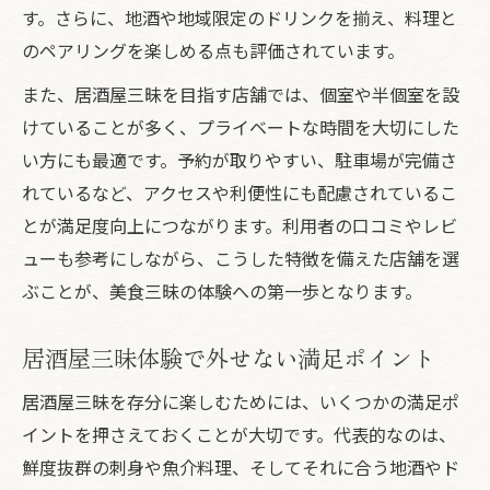
新鮮刺身三昧を楽しむための事前チェック
す。さらに、地酒や地域限定のドリンクを揃え、料理と
法
のペアリングを楽しめる点も評価されています。
刺身三昧と相性抜群の居酒屋地酒を知ろう
また、居酒屋三昧を目指す店舗では、個室や半個室を設
ゆっくり過ごせる個室居酒屋の魅力とは
けていることが多く、プライベートな時間を大切にした
居酒屋三昧を満喫できる個室の魅力に迫る
い方にも最適です。予約が取りやすい、駐車場が完備さ
個室で楽しむ居酒屋三昧の過ごし方ガイド
れているなど、アクセスや利便性にも配慮されているこ
居酒屋三昧の個室空間で味わう贅沢な時間
とが満足度向上につながります。利用者の口コミやレビ
ューも参考にしながら、こうした特徴を備えた店舗を選
プライベート重視派に選ばれる居酒屋三昧
ぶことが、美食三昧の体験への第一歩となります。
居酒屋三昧で人気の個室利用シーンを紹介
宴会に最適な居酒屋予約のコツを紹介
居酒屋三昧体験で外せない満足ポイント
居酒屋三昧の宴会予約で失敗しない方法
居酒屋三昧を存分に楽しむためには、いくつかの満足ポ
宴会に最適な居酒屋三昧の選び方ガイド
イントを押さえておくことが大切です。代表的なのは、
居酒屋三昧で満足度高い宴会を開くポイン
鮮度抜群の刺身や魚介料理、そしてそれに合う地酒やド
ト