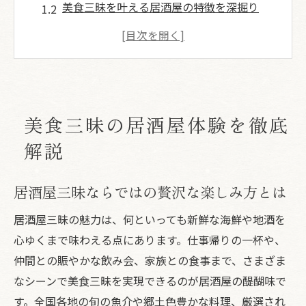
美食三昧を叶える居酒屋の特徴を深掘り
居酒屋三昧体験で外せない満足ポイント
旬の味覚が揃う居酒屋三昧の選び方ガイド
居酒屋三昧で味わう至福のひとときを紹介
海鮮と地酒が彩る三昧のひととき
美食三昧の居酒屋体験を徹底
居酒屋で楽しむ海鮮三昧と地酒の組み合わ
せ
解説
新鮮な海鮮と地酒三昧の魅力を体験する方
法
居酒屋三昧ならではの贅沢な楽しみ方とは
居酒屋三昧で知るべき地酒の選び方ポイン
居酒屋三昧の魅力は、何といっても新鮮な海鮮や地酒を
ト
心ゆくまで味わえる点にあります。仕事帰りの一杯や、
海鮮三昧を満喫できる居酒屋の選定基準
仲間との賑やかな飲み会、家族との食事まで、さまざま
地酒三昧を叶える居酒屋のこだわりとは
なシーンで美食三昧を実現できるのが居酒屋の醍醐味で
居酒屋選びで満足度を高める秘訣
す。全国各地の旬の魚介や郷土色豊かな料理、厳選され