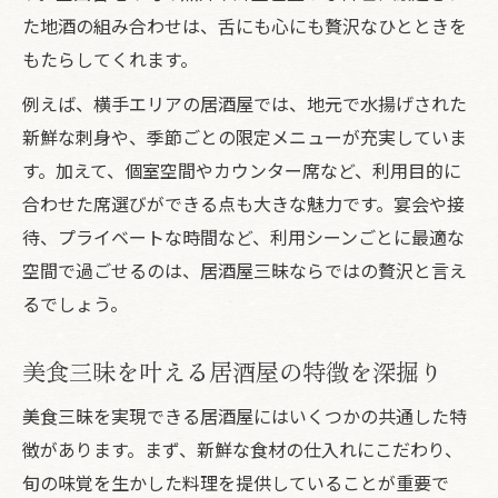
た地酒の組み合わせは、舌にも心にも贅沢なひとときを
居酒屋三昧を実現する店舗選びのコツ
もたらしてくれます。
満足度アップのための居酒屋比較ポイント
例えば、横手エリアの居酒屋では、地元で水揚げされた
居酒屋三昧体験を叶えるメニューの見極め
新鮮な刺身や、季節ごとの限定メニューが充実していま
方
す。加えて、個室空間やカウンター席など、利用目的に
口コミやレビューで分かる居酒屋三昧の質
合わせた席選びができる点も大きな魅力です。宴会や接
個室や雰囲気にこだわる居酒屋三昧の選び
待、プライベートな時間など、利用シーンごとに最適な
方
空間で過ごせるのは、居酒屋三昧ならではの贅沢と言え
新鮮な刺身を楽しみたい日のポイント
るでしょう。
居酒屋三昧で味わう新鮮刺身の選び方の極
意
美食三昧を叶える居酒屋の特徴を深掘り
刺身三昧を堪能できる居酒屋活用テクニッ
美食三昧を実現できる居酒屋にはいくつかの共通した特
ク
徴があります。まず、新鮮な食材の仕入れにこだわり、
居酒屋三昧で外せない鮮度の見極め術
旬の味覚を生かした料理を提供していることが重要で