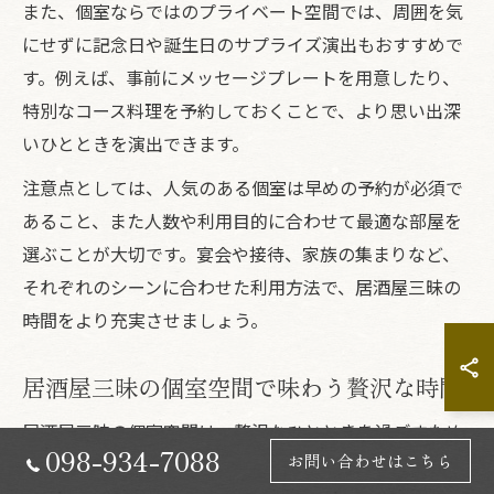
また、個室ならではのプライベート空間では、周囲を気
にせずに記念日や誕生日のサプライズ演出もおすすめで
す。例えば、事前にメッセージプレートを用意したり、
特別なコース料理を予約しておくことで、より思い出深
いひとときを演出できます。
注意点としては、人気のある個室は早めの予約が必須で
あること、また人数や利用目的に合わせて最適な部屋を
選ぶことが大切です。宴会や接待、家族の集まりなど、
それぞれのシーンに合わせた利用方法で、居酒屋三昧の
時間をより充実させましょう。
居酒屋三昧の個室空間で味わう贅沢な時間
居酒屋三昧の個室空間は、贅沢なひとときを過ごすため
098-934-7088
お問い合わせはこちら
の理想的な場所です。静かな環境の中で、新鮮な海鮮や