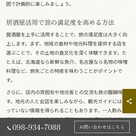
囲で計画的に楽しみましょう。
居酒屋活用で旅の満足度を高める方法
居酒屋を上手に活用することで、旅の満足度は大きく向
上します。まず、地域の食材や地元料理を提供する店を
選ぶことで、その土地の食文化を深く体験できます。た
とえば、北海道なら新鮮な魚介、名古屋なら名物の味噌
料理など、旅先ごとの特産を味わうことがポイントで
す。
さらに、店内の雰囲気や地元客との交流も旅の醍醐味で
す。地元の人と会話を楽しみながら、観光ガイドには載
っていない情報を得られることもあります。一人飲みの
場合でも、カウンター席を活用すると気軽に店主や常連
098-934-7088
お問い合わせはこちら
客と話ができ、旅の思い出がより深くなります。旅先で