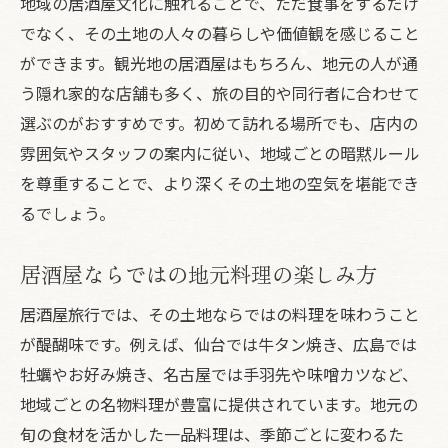
地域の居酒屋文化に触れることで、ただ食事をするだけ
一人飲みにも最適な居酒屋旅行の過ごし方
でなく、その土地の人々の暮らしや価値観を感じること
一人飲みで楽しむ居酒屋旅行の自由度
ができます。観光地の居酒屋はもちろん、地元の人が通
居酒屋旅行での一人飲みのメリット解説
う隠れ家的な店舗も多く、旅の目的や同行者に合わせて
旅先の居酒屋で一人時間を満喫するコツ
選ぶのがおすすめです。初めて訪れる場所でも、店内の
一人飲み旅行に最適な居酒屋の選び方
雰囲気やスタッフの案内に従い、地域ごとの暗黙ルール
を尊重することで、より深くその土地の空気を堪能でき
居酒屋旅行ならではの一人飲み体験談
るでしょう。
飲み歩き旅行がもっと楽しくなる居酒屋活用術
居酒屋旅行で実践したい飲み歩き術
居酒屋ならではの地元料理の楽しみ方
飲み歩き旅行で効率よく居酒屋を巡るコツ
居酒屋旅行では、その土地ならではの料理を味わうこと
居酒屋活用で旅の満足度を高める方法
が醍醐味です。例えば、仙台では牛タン焼き、広島では
複数の居酒屋で味わう地酒と料理の楽しみ
牡蠣やお好み焼き、名古屋では手羽先や味噌カツなど、
飲み歩き旅行におすすめの居酒屋利用例
地域ごとの名物料理が豊富に提供されています。地元の
地域ごとの居酒屋文化を旅で体験する方法
旬の食材を活かした一品料理は、季節ごとに変わるた