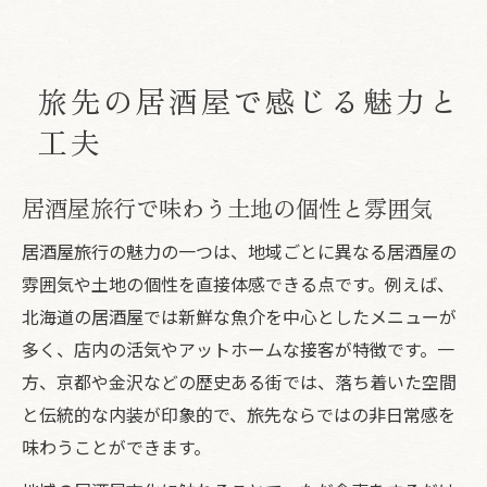
居酒屋旅行で得られる思い出の作り方
はしご酒旅行なら知っておきたい居酒屋作法
旅先の居酒屋で感じる魅力と
居酒屋旅行で役立つ暗黙ルールの基礎
工夫
はしご酒旅行を快適に楽しむ居酒屋作法
居酒屋利用時に気を付けたいマナー集
居酒屋旅行で味わう土地の個性と雰囲気
居酒屋旅行中の飲み歩きでの注意点
おすすめの居酒屋巡りで意識したい作法
居酒屋旅行の魅力の一つは、地域ごとに異なる居酒屋の
居酒屋旅行で地酒を楽しむコツとは
雰囲気や土地の個性を直接体感できる点です。例えば、
北海道の居酒屋では新鮮な魚介を中心としたメニューが
居酒屋旅行で味わう地酒の選び方ポイント
多く、店内の活気やアットホームな接客が特徴です。一
地酒と料理のベストな組み合わせを提案
方、京都や金沢などの歴史ある街では、落ち着いた空間
居酒屋旅行ならではの地酒の楽しみ方
と伝統的な内装が印象的で、旅先ならではの非日常感を
旅先で出会う地酒を居酒屋で味わう方法
味わうことができます。
居酒屋旅行での新しい地酒体験のすすめ