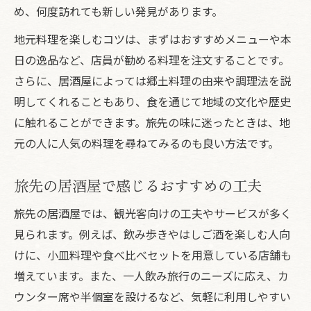
居酒屋旅行で知る地域独自の文化と魅力
め、何度訪れても新しい発見があります。
旅先の居酒屋で体感する地元のおもてなし
地元料理を楽しむコツは、まずはおすすめメニューや本
居酒屋旅行で出会う各地の伝統料理
日の逸品など、店員が勧める料理を注文することです。
地域色豊かな居酒屋巡りの楽しみ方
さらに、居酒屋によっては郷土料理の由来や調理法を説
明してくれることもあり、食を通じて地域の文化や歴史
居酒屋旅行で学ぶ食文化と交流のヒント
に触れることができます。旅先の味に迷ったときは、地
元の人に人気の料理を尋ねてみるのも良い方法です。
旅先の居酒屋で感じるおすすめの工夫
旅先の居酒屋では、観光客向けの工夫やサービスが多く
見られます。例えば、飲み歩きやはしご酒を楽しむ人向
けに、小皿料理や食べ比べセットを用意している店舗も
増えています。また、一人飲み旅行のニーズに応え、カ
ウンター席や半個室を設けるなど、気軽に利用しやすい