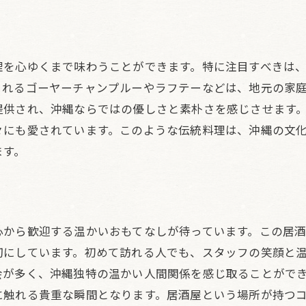
ローフードの魅力を最大限に引き出す居酒屋でのひととき
食材選びに対するこだわり
居酒屋で広がる食の楽しみ方
理を心ゆくまで味わうことができます。特に注目すべきは
スローフードの本質に迫る
られるゴーヤーチャンプルーやラフテーなどは、地元の家
居酒屋での特別な時間を演出
提供され、沖縄ならではの優しさと素朴さを感じさせます
々にも愛されています。このような伝統料理は、沖縄の文
食を通じた沖縄の文化体験
ます。
心を豊かにする食事のひととき
縄市与那原町の居酒屋で地元の食材を活かしたスローフー
旬の食材を最大限に活かす料理
地元の風味を楽しむスローフード
心から歓迎する温かいおもてなしが待っています。この居
居酒屋の魅力を支える食材の秘密
切にしています。初めて訪れる人でも、スタッフの笑顔と
会が多く、沖縄独特の温かい人間関係を感じ取ることがで
食材を通じた地域の魅力発信
に触れる貴重な瞬間となります。居酒屋という場所が持つ
沖縄の自然と食が織りなす調和