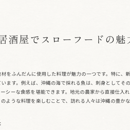
観光と食を結ぶスローフード
居酒屋での特別な時間の過ごし方
酒屋でのスローフード体験を通じて沖縄の文化に触れる
居酒屋でスローフードの魅
料理が語る沖縄の歴史と文化
居酒屋で体験する伝統的な食文化
スローフードを通じた地域交流
食を通じた文化理解の深まり
食材をふんだんに使用した料理が魅力の一つです。特に、
沖縄の魅力を再発見できる場所
ています。例えば、沖縄の海で採れる魚は、刺身としてそ
居酒屋で開かれる文化の扉
ューシーな食感を堪能できます。地元の農家から直接仕入
このような料理を楽しむことで、訪れる人々は沖縄の豊か
果