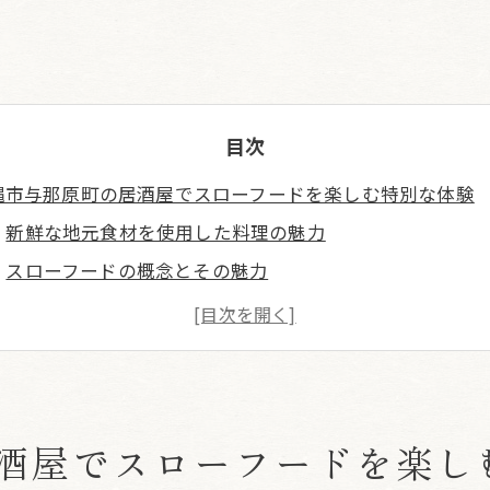
目次
縄市与那原町の居酒屋でスローフードを楽しむ特別な体験
新鮮な地元食材を使用した料理の魅力
スローフードの概念とその魅力
居酒屋で味わう沖縄の伝統料理
温かい沖縄のおもてなしを体感
地元の人々との交流が生まれる場所
訪れるたびに新しい発見がある理由
酒屋でスローフードを楽し
元の味を堪能する居酒屋でスローフードの魅力を発見