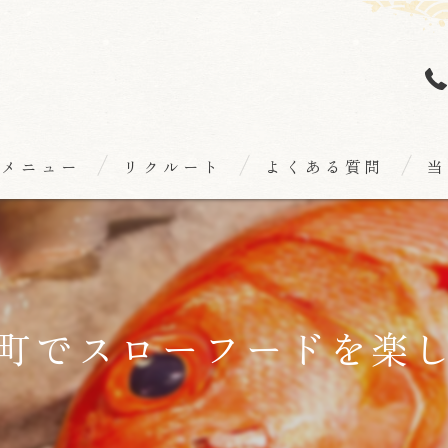
メニュー
リクルート
よくある質問
当
個
海
和
町でスローフードを楽
日
隠