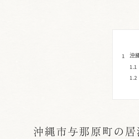
沖
沖縄市与那原町の居
地