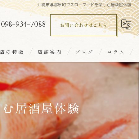
沖縄市与那原町でスローフードを楽しむ居酒屋体験
098-934-7088
お問い合わせはこちら
店の特徴
店舗案内
ブログ
コラム
室
鮮
食
しむ居酒屋体験
本酒
れ家