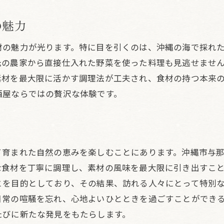
地元料理の奥深さとその魅力
スローフードによる健康への効果
の魅力
居酒屋でのスローフードの楽しみ方
材の魅力が光ります。特に目を引くのは、沖縄の海で採れ
沖縄の風土と食文化の融合
元の農家から直接仕入れた野菜を使った料理も見逃せませ
職人技が光る料理の数々
素材を最大限に活かす調理法が工夫され、食材の持つ本来
居酒屋での新しい体験を求めて
酒屋ならではの贅沢な体験です。
酒屋で味わう沖縄市与那原町のスローフードと温かいおも
地元産食材の新鮮さを生かしたメニュー
居酒屋文化とスローフードの関係
て育まれた自然の恵みを楽しむことにあります。沖縄市与
心温まる沖縄のもてなし
な食材を丁寧に調理し、素材の風味を最大限に引き出すこ
居酒屋での心地よいひととき
とを目的としており、その結果、訪れる人々にとって特別
沖縄の歴史を感じる料理
日常の喧騒を忘れ、心地よいひとときを過ごすことができ
たびに新たな発見をもたらします。
地域社会とのつながりを大切に