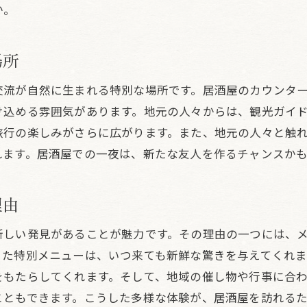
か。
地産地消の取り組みに注目
酒屋で出会う沖縄市のスローフードと心地よい時間
場所
居酒屋のアットホームな雰囲気
スローフードが生む居心地の良さ
交流が自然に生まれる特別な場所です。居酒屋のカウンタ
け込める雰囲気があります。地元の人々からは、観光ガイ
地元食材が主役のメニュー
旅行の楽しみがさらに広がります。また、地元の人々と触
心に響く居酒屋での体験
れます。居酒屋での一夜は、新たな友人を作るチャンスか
スローフードを楽しむためのヒント
訪れるたびに広がる食の世界
理由
ローフードと居酒屋の魅力を知る沖縄市与那原町の旅
居酒屋を選ぶ際のポイント
新しい発見があることが魅力です。その理由の一つには、
った特別メニューは、いつ来ても新鮮な驚きを与えてくれ
スローフードの文化的背景
をもたらしてくれます。そして、地域の催し物や行事に合
沖縄市でのスローフードの普及
こともできます。こうした多様な体験が、居酒屋を訪れる
旅の醍醐味を味わえる居酒屋