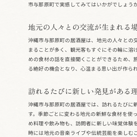
市与那原町で実感してみてはいかがでしょう
居
地元の人々との交流が生まれる
沖縄市与那原町の居酒屋は、地元の人々との
まることが多く、観光客もすぐにその輪に溶
めの食材の話を直接聞くことができるため、
る絶好の機会となり、心温まる思い出が作ら
訪れるたびに新しい発見がある
ス
沖縄市与那原町の居酒屋では、訪れるたびに
す。季節ごとに変わる地元の新鮮な食材を使
め料理や飲み物も、訪問者に新しい味覚体験
時には地元の音楽ライブや伝統芸能を楽しむ