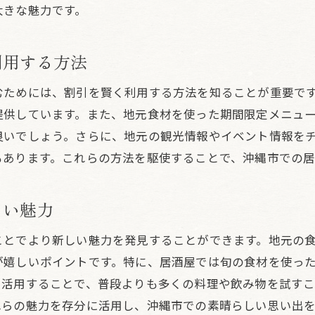
大きな魅力です。
今帰仁村の居酒屋での忘れられない夜を割引で
泡盛と地元料理が光る居酒屋の飲み会割引
利用する方法
飲み会割引で楽しむ居酒屋の泡盛と料理
居酒屋で味わう泡盛と割引の新提案
むためには、割引を賢く利用する方法を知ることが重要で
提供しています。また、地元食材を使った期間限定メニュ
地元料理と泡盛を居酒屋割引で堪能
良いでしょう。さらに、地元の観光情報やイベント情報を
居酒屋の飲み会割引で特別な泡盛を楽しむ
もあります。これらの方法を駆使することで、沖縄市での
泡盛と地元料理を割引で楽しむ居酒屋体験
居酒屋割引で沖縄の味と酒を最大限に楽しむ
しい魅力
沖縄市と今帰仁村で居酒屋割引の旅を満喫
居酒屋割引で巡る沖縄市と今帰仁村の魅力
ことでより新しい魅力を発見することができます。地元の
が嬉しいポイントです。特に、居酒屋では旬の食材を使っ
沖縄市と今帰仁村の居酒屋を割引で攻略
を活用することで、普段よりも多くの料理や飲み物を試す
お得に楽しむ沖縄市と今帰仁村の居酒屋旅
れらの魅力を存分に活用し、沖縄市での素晴らしい思い出
居酒屋割引を駆使した沖縄の旅の楽しみ方