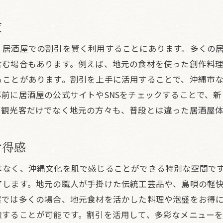
居酒屋で楽しむ沖縄市カルチャーと割引の秘密
夜
沖縄市の居酒屋カルチャーを割引で満喫
カルチャーと割引が交差する沖縄市の居酒屋
、居酒屋での割引を賢く利用することにあります。多くの
割引で楽しむ沖縄市の居酒屋文化の奥深さ
含む場合もあります。例えば、地元の食材を使った創作料
居酒屋割引で味わう沖縄市の文化的体験
ることがあります。割引を上手に活用することで、沖縄市
前に居酒屋の公式サイトやSNSをチェックすることで、
沖縄市の居酒屋でカルチャーと割引を楽しむ
、観光客だけでなく地元の方々も、普段とは違った居酒屋
居酒屋割引で体感する沖縄市の魅力的な夜
今帰仁村の居酒屋割引で心に残る夜を
お得感
居酒屋割引で楽しむ今帰仁村の魅力
今帰仁村の居酒屋で体験する特別な夜
はなく、沖縄文化を肌で感じることができる特別な空間で
割引で叶える今帰仁村の居酒屋の特別な時間
了します。地元の職人が手掛けた伝統工芸品や、島唄の軽
屋では多くの場合、地元食材を活かした料理や泡盛をお得
今帰仁村の居酒屋で割引を賢く活用する方法
験することが可能です。割引を活用して、多彩なメニュー
割引が魅力の今帰仁村の居酒屋で心に残るひとと