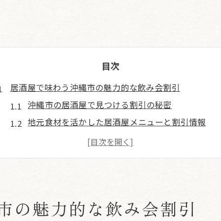
目次
居酒屋で味わう沖縄市の魅力的な飲み会割引
沖縄市の居酒屋で見つける割引の秘密
地元食材を活かした居酒屋メニューと割引情報
割引を利用して楽しむ沖縄市の夜
居酒屋で感じる沖縄市の文化とお得感
沖縄市の居酒屋での割引を賢く利用する方法
飲み会割引で楽しむ沖縄市の新しい魅力
市の魅力的な飲み会割引
地域の食材で楽しむ今帰仁村の居酒屋体験