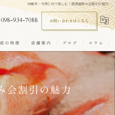
沖縄市・今帰仁村で楽しむ！居酒屋飲み会割引の魅力
098-934-7088
お問い合わせはこちら
店の特徴
店舗案内
ブログ
コラム
室
鮮
食
み会割引の魅力
本酒
れ家