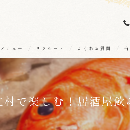
メニュー
リクルート
よくある質問
当
個
海
和
仁村で楽しむ！居酒屋飲
日
隠