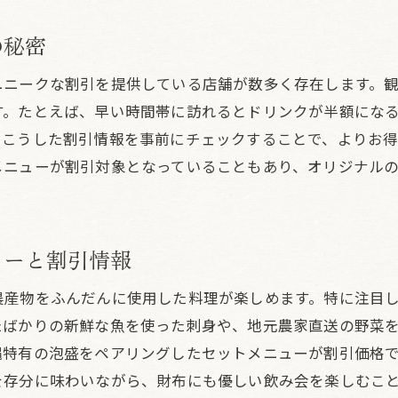
今帰仁村の居酒屋で味わう新鮮食材の魅力
地元の食材を使ったお得な居酒屋メニュー
の秘密
今帰仁村の居酒屋での特別な割引体験
ユニークな割引を提供している店舗が数多く存在します。
地域の味を満喫できる居酒屋の割引情報
す。たとえば、早い時間帯に訪れるとドリンクが半額にな
居酒屋割引を使って今帰仁村をもっと楽しむ
。こうした割引情報を事前にチェックすることで、よりお
今帰仁村での居酒屋飲み会割引の活用法
メニューが割引対象となっていることもあり、オリジナル
沖縄の居酒屋飲み会割引で特別なひとときを
飲み会割引で楽しむ沖縄の独特な夜
ューと割引情報
居酒屋で味わう特別な沖縄文化と割引
沖縄の居酒屋での割引を活かした思い出作り
農産物をふんだんに使用した料理が楽しめます。特に注目
沖縄の居酒屋で割引を賢く利用するポイント
たばかりの新鮮な魚を使った刺身や、地元農家直送の野菜
居酒屋割引で体験できる沖縄の特別な時間
縄特有の泡盛をペアリングしたセットメニューが割引価格
を存分に味わいながら、財布にも優しい飲み会を楽しむこ
割引で叶う沖縄の居酒屋での贅沢なひととき