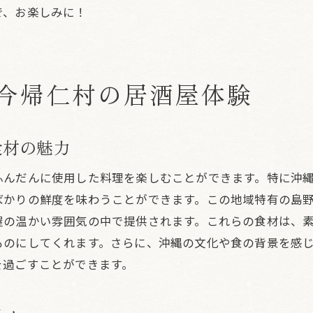
で、お楽しみに！
沖縄市と今帰仁村で居酒屋割引を満喫する旅
居酒屋割引で楽しむ沖縄市と今帰仁村の美食
居酒屋割引と出会う沖縄の文化と人々
今帰仁村の居酒屋体験
居酒屋割引で触れる沖縄の文化
沖縄の居酒屋割引で人々の温かさを感じる
食材の魅力
割引が結ぶ沖縄の文化と人々の絆
居酒屋割引で体験する沖縄のユニークな文化
ふんだんに使用した料理を楽しむことができます。特に沖
沖縄の居酒屋で割引を通じて人々と出会う
ばかりの鮮度を味わうことができます。この地域特有の島
割引で広がる沖縄の文化と人々との交流
屋の温かい雰囲気の中で提供されます。これらの食材は、
ものにしてくれます。さらに、沖縄の文化や食の背景を感
を過ごすことができます。