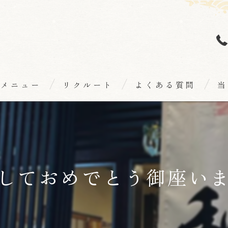
メニュー
リクルート
よくある質問
当
個
海
和
しておめでとう御座います
日
隠