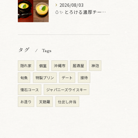
2026/08/03
🥚✨ とろける濃厚チーズプリン ✨🥚
タグ
Tags
隠れ家
個室
沖縄市
居酒屋
神泡
旬魚
特製プリン
デート
接待
懐石コース
ジャパニーズウイスキー
お造り
天麩羅
仕出し弁当